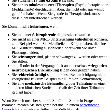
Sie
zwischen 18 und 65 Jahre alt
sind.
Sie bereits
mindestens zwei Therapien
(Psychotherapie oder
Medikamente) durchlaufen haben, die nicht oder nur wenig
geholfen haben. Wenn Sie gerade in Therapie sind, muss
diese nicht unterbrochen werden.
Sie können
nicht teilnehmen
, wenn
Sie mit einer
Schizophrenie
diagnostiziert wurden.
Sie
nicht
an einer
MRT-Untersuchung teilnehmen können
,
zum Beispiel wenn Sie Metallteile im Körper haben, die eine
MRT-Untersuchung ausschließen oder wenn Sie unter
Platzangst leiden.
Sie
schwanger
sind, planen schwanger zu werden oder wenn
Sie stillen.
aktuell oder in der Vergangenheit an einer
schwerwiegenden
neurologischen Erkrankung
leiden oder gelitten haben.
Sie
sehbeeinträchtigt
sind und diese Beeinträchtigung nicht
korrigierbar ist (zum Beispiel mit Hilfe von Kontaktlinsen).
Sie eine
medizinische Behandlung
oder Teilnahme an einer
anderen klinischen Studie innerhalb der Zeit ihrer Teilnahme
geplant haben.
Wenn Sie sich unsicher sind, ob Sie für die Studie in Frage
kommen, melden Sie sich gerne bei uns. In einem
persönlichen
Gespräch
klären wir die Teilnahmemöglichkeit ab.